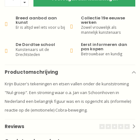
Breed aanbod aan
Collectie 19e eeuwse
kunst
werken
Er is altijd wel iets voor u bij
Zowel vrouwelijk als
mannelijk kunstenaars
De Dordtse school
Eerst informeren dan
pas kopen
Kunstenaars uit de
Betrouwbaar en kundig
Drechtsteden
Productomschrijving
Krijn Buizer's tekeningen en etsen vallen onder de kunststroming
"Nul-groep". Een stroming waar o.a. Jan van Schoonhoven in
Nederland een belangrijk figuur was en is opgericht als (informele)
reactie op de (emotionele) Cobra-beweging.
Reviews