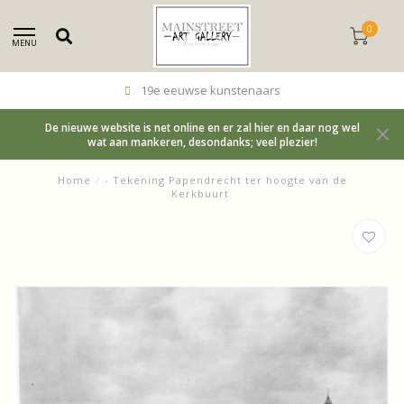
0
MENU
19e eeuwse kunstenaars
De nieuwe website is net online en er zal hier en daar nog wel
wat aan mankeren, desondanks; veel plezier!
Home
/
- Tekening Papendrecht ter hoogte van de
Kerkbuurt