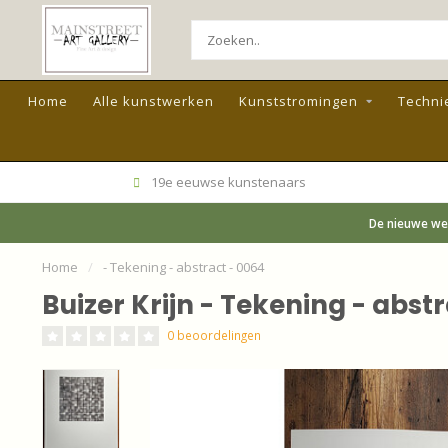
Home
Alle kunstwerken
Kunststromingen
Techni
19e eeuwse kunstenaars
De nieuwe web
Home
/
- Tekening - abstract - 0064
Buizer Krijn - Tekening - abst
0 beoordelingen