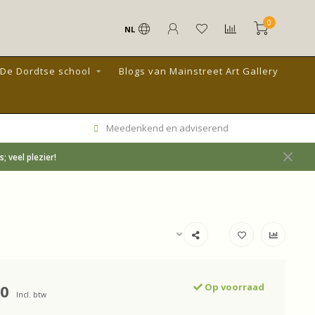
0
NL
De Dordtse school
Blogs van Mainstreet Art Gallery
Meedenkend en adviserend
 veel plezier!
00
Op voorraad
Incl. btw