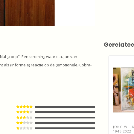
Gerelate
Nul-groep". Een stroming waar o.a. Jan van
 als (informele) reactie op de (emotionele) Cobra-
JONG WIL D
1945-2022