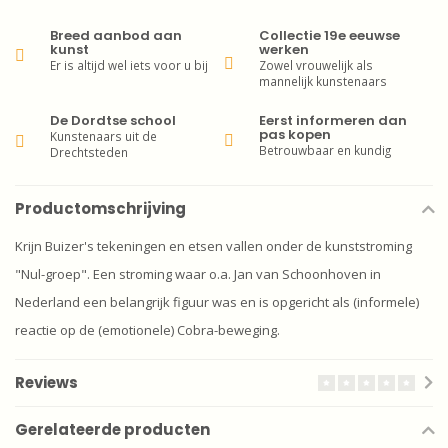
Breed aanbod aan
Collectie 19e eeuwse
kunst
werken
Er is altijd wel iets voor u bij
Zowel vrouwelijk als
mannelijk kunstenaars
De Dordtse school
Eerst informeren dan
pas kopen
Kunstenaars uit de
Betrouwbaar en kundig
Drechtsteden
Productomschrijving
Krijn Buizer's tekeningen en etsen vallen onder de kunststroming
"Nul-groep". Een stroming waar o.a. Jan van Schoonhoven in
Nederland een belangrijk figuur was en is opgericht als (informele)
reactie op de (emotionele) Cobra-beweging.
Reviews
Gerelateerde producten