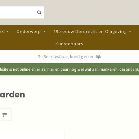
ek
Onderwerp
19e eeuw Dordrecht en Omgeving
Kunstenaars
Betrouwbaar, kundig en eerlijk
site is net online en er zal hier en daar nog wel wat aan mankeren, desondanks;
aarden