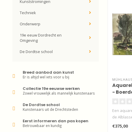
Kunststromingen
Techniek
Onderwerp
19e eeuw Dordrecht en
Omgeving
De Dordtse school
Breed aanbod aan kunst
Er is altijd wel iets voor u bij
MÜHLHAUS 
Aquare
Collectie 19e eeuwse werken
- Boerd
Zowel vrouwelijk als mannelijk kunstenaars
koeien
De Dordtse school
Kunstenaars uit de Drechtsteden
Een aquare
de Alblass
Eerst informeren dan pas kopen
Betrouwbaar en kundig
€375,00