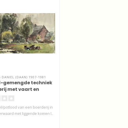
DANIEL (DAAN) 1907-1981
l-gemengde techniek
erij met vaart en
l/potlood van een boerderij in
erwaard met liggende koeien l..