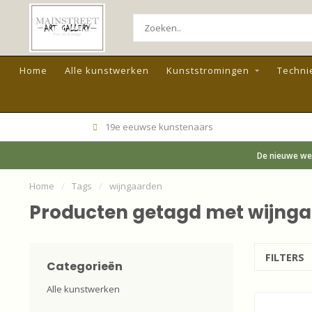
Home
Alle kunstwerken
Kunststromingen
Techni
19e eeuwse kunstenaars
De nieuwe web
Home
/
Tags
/
wijngaarden
Producten getagd met wijng
FILTERS
Categorieën
Alle kunstwerken