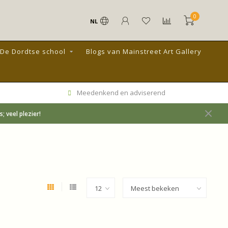
0
NL
De Dordtse school
Blogs van Mainstreet Art Gallery
Meedenkend en adviserend
 veel plezier!