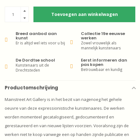
Toevoegen aan winkelwagen
Breed aanbod aan
Collectie 19e eeuwse
kunst
werken
Er is altijd wel iets voor u bij
Zowel vrouwelijk als
mannelijk kunstenaars
De Dordtse school
Eerst informeren dan
pas kopen
Kunstenaars uit de
Betrouwbaar en kundig
Drechtsteden
Productomschrijving
Mainstreet Art Gallery is in het bezit van nagenoeg het gehele
oeuvre van deze expressionistische kunstenaares. De werken
worden momenteel gecatalogiseerd, gedocumenteerd en
gerestaureerd en van nieuwe lijsten voorzien. Vooralsnog zijn de
werken niet te koop vanwege een op handen zijnde publicatie en