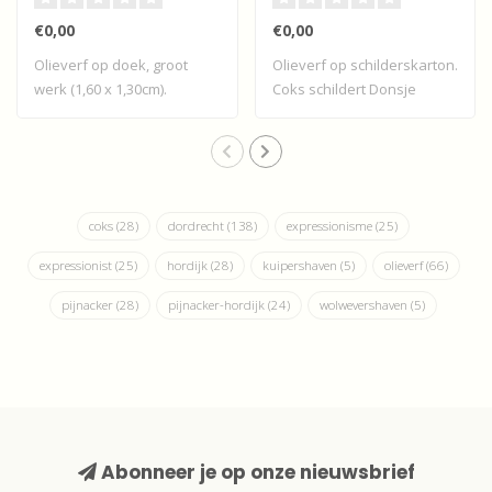
€0,00
€0,00
Olieverf op doek, groot
Olieverf op schilderskarton.
werk (1,60 x 1,30cm).
Coks schildert Donsje
Bijgaande de v..
Guepin. D..
coks
(28)
dordrecht
(138)
expressionisme
(25)
expressionist
(25)
hordijk
(28)
kuipershaven
(5)
olieverf
(66)
pijnacker
(28)
pijnacker-hordijk
(24)
wolwevershaven
(5)
Abonneer je op onze nieuwsbrief