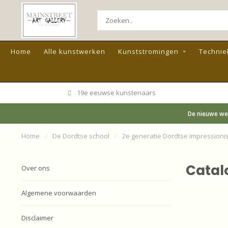
Home
Alle kunstwerken
Kunststromingen
Technie
19e eeuwse kunstenaars
De nieuwe web
Home
/
De Dordtse school
/
2e generatie Dordtse impressionis
Catal
Over ons
Algemene voorwaarden
Disclaimer