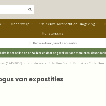
k
Onderwerp
19e eeuw Dordrecht en Omgeving
Kunstenaars
Betrouwbaar, kundig en eerlijk
site is net online en er zal hier en daar nog wel wat aan mankeren, desondanks;
ten (1940-2006)
/
Kunstenaars
/
Noltee Cor
/
Exposities Cor Noltee
ogus van expostities