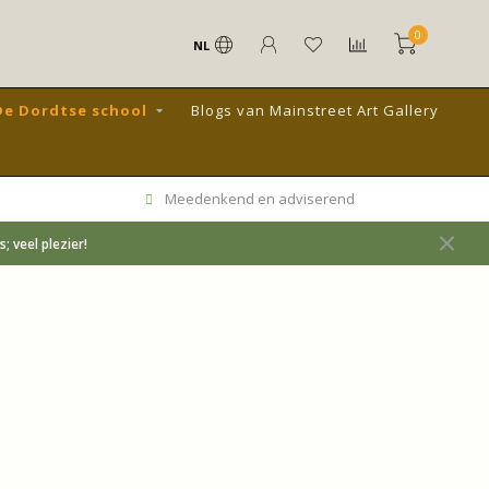
0
NL
De Dordtse school
Blogs van Mainstreet Art Gallery
Meedenkend en adviserend
 veel plezier!