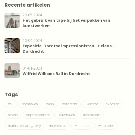
Recente artikelen
29-05-2024
Het gebruik van tape bij het verpakken van
kunstwerken
10-04-2024
Expositie 'Dordtse impressionisten'- Helena -
Dordrecht
01-01-2024
Wilfrid Williams Ball in Dordrecht
Tags
ball
bomhaven
daan
dordrecht
Dordtse
expositie
helena
impressionisten
leuvehaven
lunchroom
mainstreet art gallery
muehlhaus
Muhlhaus
watercolor