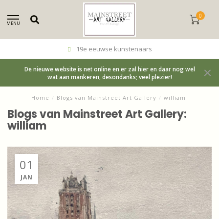
0
MENU
19e eeuwse kunstenaars
De nieuwe website is net online en er zal hier en daar nog wel
wat aan mankeren, desondanks; veel plezier!
Home
/
Blogs van Mainstreet Art Gallery
/
william
Blogs van Mainstreet Art Gallery:
william
01
JAN