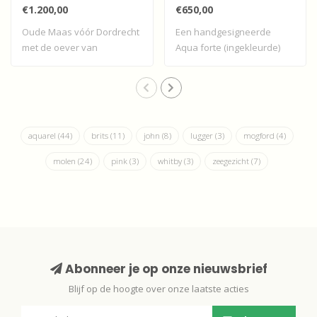
€1.200,00
€650,00
Oude Maas vóór Dordrecht
Een handgesigneerde
met de oever van
Aqua forte (ingekleurde)
Zwijndrecht
ets van Dordrec..
aquarel
(44)
brits
(11)
john
(8)
lugger
(3)
mogford
(4)
molen
(24)
pink
(3)
whitby
(3)
zeegezicht
(7)
Abonneer je op onze nieuwsbrief
Blijf op de hoogte over onze laatste acties