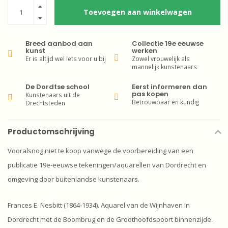
Toevoegen aan winkelwagen
Breed aanbod aan
Collectie 19e eeuwse
kunst
werken
Er is altijd wel iets voor u bij
Zowel vrouwelijk als
mannelijk kunstenaars
De Dordtse school
Eerst informeren dan
pas kopen
Kunstenaars uit de
Betrouwbaar en kundig
Drechtsteden
Productomschrijving
Vooralsnog niet te koop vanwege de voorbereiding van een
publicatie 19e-eeuwse tekeningen/aquarellen van Dordrecht en
omgeving door buitenlandse kunstenaars.
Frances E. Nesbitt (1864-1934). Aquarel van de Wijnhaven in
Dordrecht met de Boombrug en de Groothoofdspoort binnenzijde.