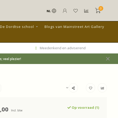
0
NL
De Dordtse school
Blogs van Mainstreet Art Gallery
Meedenkend en adviserend
 veel plezier!
,00
Op voorraad (1)
Incl. btw