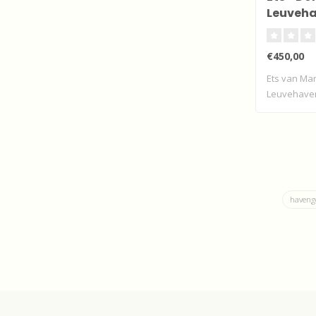
Leuveha
Kerk
€450,00
Ets van Ma
Leuvehaven
haveng