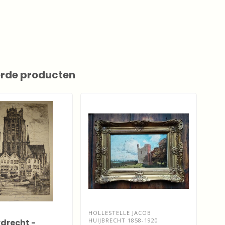
erde producten
HOLLESTELLE JACOB
MÜH
HUIJBRECHT 1858-1920
190
rdrecht -