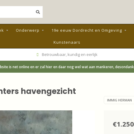
ek
Onderwerp
19e eeuw Dordrecht en Omgeving
Kunstenaars
Betrouwbaar, kundig en eerlijk
site is net online en er zal hier en daar nog wel wat aan mankeren, desondanks;
nters havengezicht
IMMIG HERMAN
€1.250