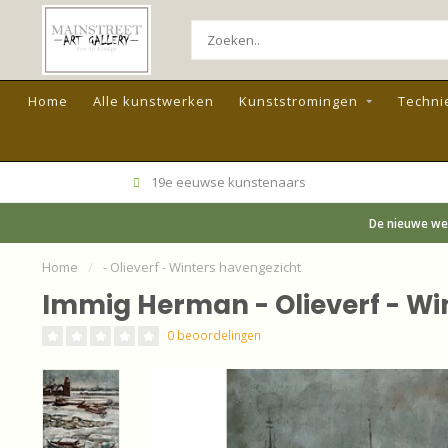
Home
Alle kunstwerken
Kunststromingen
Techni
19e eeuwse kunstenaars
De nieuwe web
Home
/
- Olieverf - Winters havengezicht
Immig Herman - Olieverf - Wi
0 beoordelingen