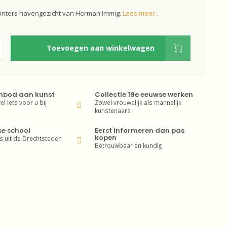
Winters havengezicht van Herman Immig.
Lees meer..
Toevoegen aan winkelwagen
nbod aan kunst
Collectie 19e eeuwse werken
wel iets voor u bij
Zowel vrouwelijk als mannelijk
kunstenaars
se school
Eerst informeren dan pas
kopen
s uit de Drechtsteden
Betrouwbaar en kundig