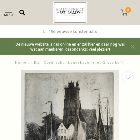
0
MENU
19e eeuwse kunstenaars
De nieuwe website is net online en er zal hier en daar nog wel
wat aan mankeren, desondanks; veel plezier!
Home
/
- Ets - Dordrecht - Leuvehaven met Grote kerk