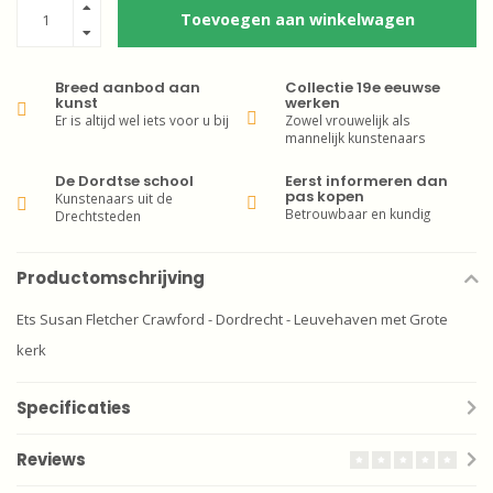
Toevoegen aan winkelwagen
Breed aanbod aan
Collectie 19e eeuwse
kunst
werken
Er is altijd wel iets voor u bij
Zowel vrouwelijk als
mannelijk kunstenaars
De Dordtse school
Eerst informeren dan
pas kopen
Kunstenaars uit de
Betrouwbaar en kundig
Drechtsteden
Productomschrijving
Ets Susan Fletcher Crawford - Dordrecht - Leuvehaven met Grote
kerk
Specificaties
Reviews