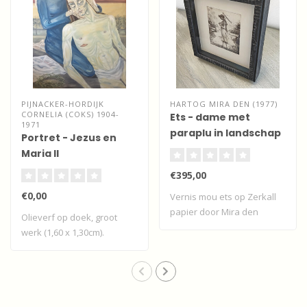
PIJNACKER-HORDIJK
HARTOG MIRA DEN (1977)
CORNELIA (COKS) 1904-
Ets - dame met
1971
paraplu in landschap
Portret - Jezus en
Maria II
€395,00
€0,00
Vernis mou ets op Zerkall
papier door Mira den
Olieverf op doek, groot
Hartog van ee..
werk (1,60 x 1,30cm).
Bijgaande de v..