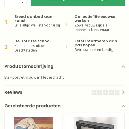
Breed aanbod aan
Collectie 19e eeuwse
kunst
werken
Er is altijd wel iets voor u bij
Zowel vrouwelijk als
mannelijk kunstenaars
De Dordtse school
Eerst informeren dan
pas kopen
Kunstenaars uit de
Betrouwbaar en kundig
Drechtsteden
Productomschrijving
Ets - portret vrouw in klederdracht
Reviews
Gerelateerde producten