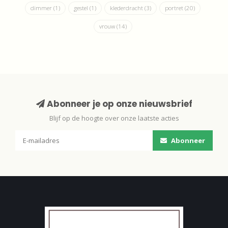
dimmer
(1)
gestel
(1)
klederdracht
(3)
portret
(20)
vrouw
(14)
Abonneer je op onze nieuwsbrief
Blijf op de hoogte over onze laatste acties
Abonneer